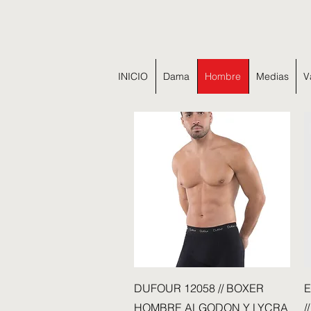
INICIO
Dama
Hombre
Medias
V
Vista rápida
DUFOUR 12058 // BOXER
E
HOMBRE ALGODON Y LYCRA
/