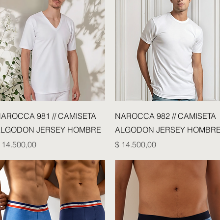
Vista rápida
Vista rápida
AROCCA 981 // CAMISETA
NAROCCA 982 // CAMISETA
LGODON JERSEY HOMBRE
ALGODON JERSEY HOMBR
recio
Precio
 14.500,00
$ 14.500,00