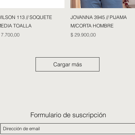
Vista rápida
Vista rápida
ILSON 113 // SOQUETE
JOVANNA 3945 // PIJAMA
EDIA TOALLA
M/CORTA HOMBRE
recio
Precio
 7.700,00
$ 29.900,00
Cargar más
Formulario de suscripción