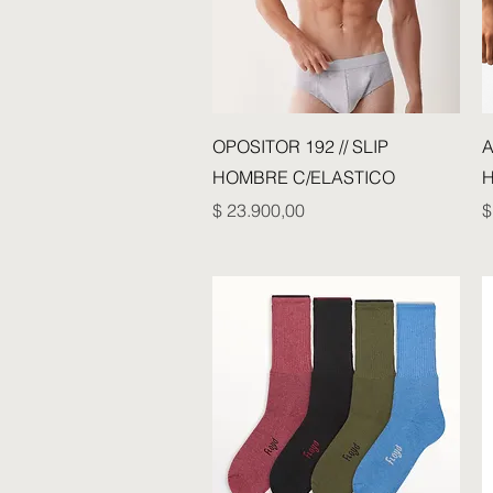
Vista rápida
OPOSITOR 192 // SLIP
A
HOMBRE C/ELASTICO
H
Precio
P
$ 23.900,00
$