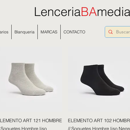
Lenceria
BA
medi
arios
Blanqueria
MARCAS
CONTACTO
Vista rápida
Vista rápida
LEMENTO ART 121 HOMBRE
ELEMENTO ART 102 HOMB
/ Soquetes Hombre liso
// Soquetes Hombre liso Negr