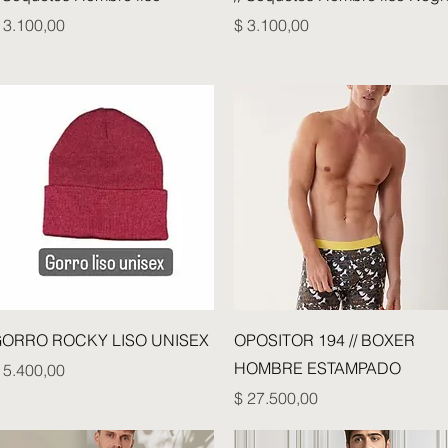
recio
Precio
 3.100,00
$ 3.100,00
Vista rápida
Vista rápida
ORRO ROCKY LISO UNISEX
OPOSITOR 194 // BOXER
HOMBRE ESTAMPADO
recio
 5.400,00
Precio
$ 27.500,00