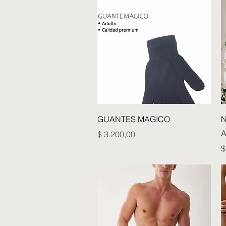
Vista rápida
GUANTES MAGICO
N
A
Precio
$ 3.200,00
P
$