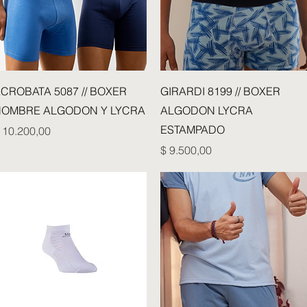
Vista rápida
Vista rápida
CROBATA 5087 // BOXER
GIRARDI 8199 // BOXER
OMBRE ALGODON Y LYCRA
ALGODON LYCRA
ESTAMPADO
recio
 10.200,00
Precio
$ 9.500,00