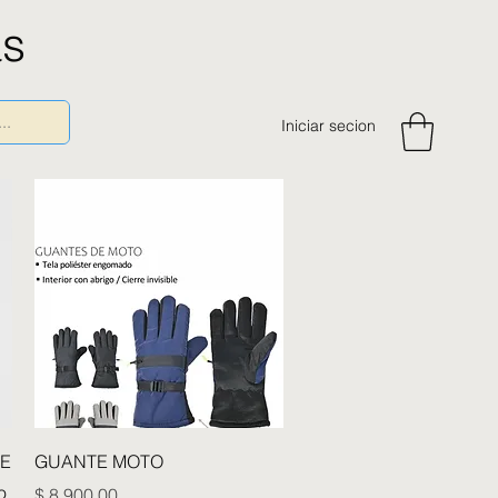
as
Iniciar secion
Vista rápida
RE
GUANTE MOTO
o
Precio
$ 8.900,00