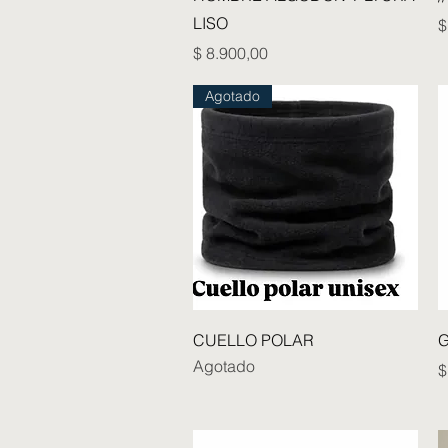
LISO
P
$
Precio
$ 8.900,00
Agotado
Vista rápida
CUELLO POLAR
G
Agotado
P
$