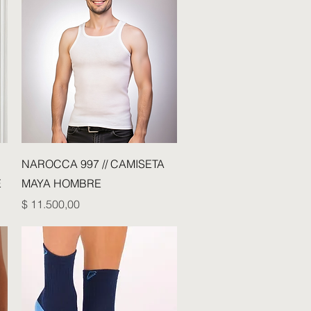
Vista rápida
NAROCCA 997 // CAMISETA
E
MAYA HOMBRE
Precio
$ 11.500,00