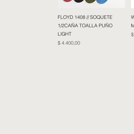
Vista rápida
FLOYD 1408 // SOQUETE
W
1/2CAÑA TOALLA PUÑO
M
LIGHT
P
$
Precio
$ 4.400,00