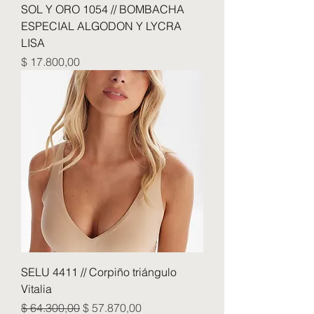
SOL Y ORO 1054 // BOMBACHA
ESPECIAL ALGODON Y LYCRA
LISA
Precio
$ 17.800,00
SELU 4411 // Corpiño triángulo
Vitalia
Precio
Precio de oferta
$ 64.300,00
$ 57.870,00