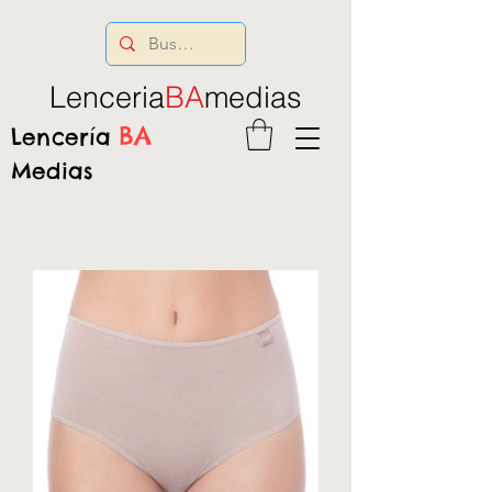
Lenceria
BA
medias
BA
Lencería
Medias