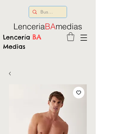
Lenceria
BA
medias
BA
Lencería
Medias