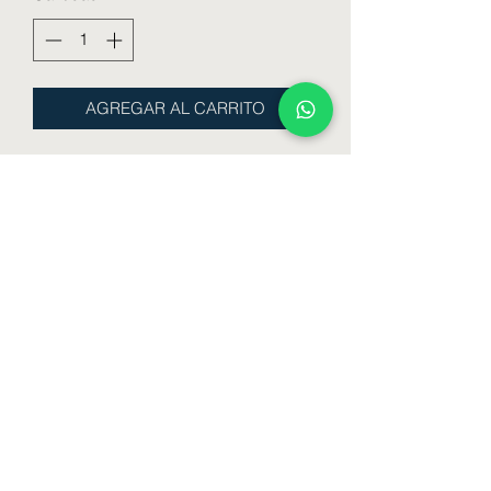
AGREGAR AL CARRITO
Bóxer estampado con elástico
combinado
Color : Aero - Celeste - Gris - Negro
Talle : 3 - 4 - 5
Formulario de suscripción
Enviar