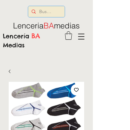
Lenceria
BA
medias
BA
Lencería
Medias