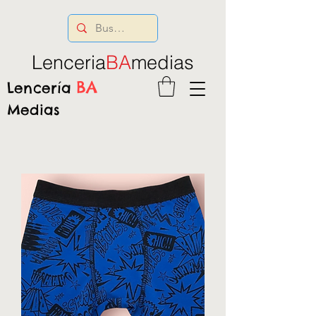
Lenceria
BA
medias
BA
Lencería
Medias