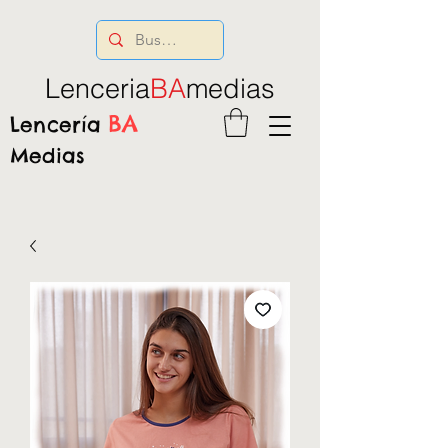
Lenceria
BA
medias
BA
Lencería
Medias