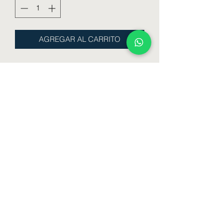
AGREGAR AL CARRITO
Pijama dama m/corta pantalón corto de
Jersey estampa
Talle : 1 - 2 - 3 - 4 - 5 - 6
Color : Rosa - Coral - Rosa Viejo
Formulario de suscripción
Enviar