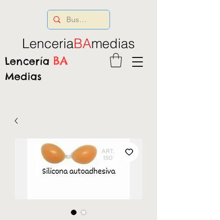
Lenceria
BA
medias
BA
Lencería
Medias