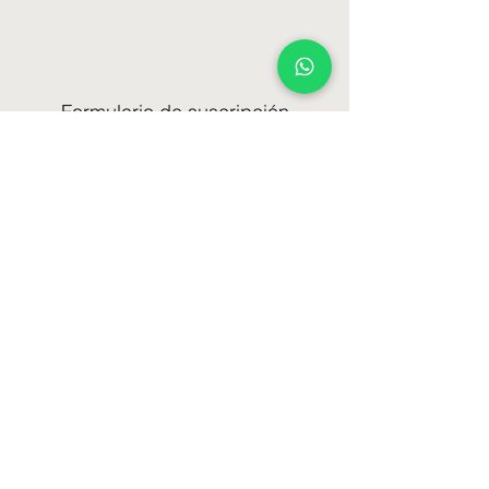
Formulario de suscripción
Enviar
lenceriabamedias@gmail.com
1130502077
Av. Almirante Brown 1079 CABA // Argentina
©2021 por hipermedias. Creada con Wix.com