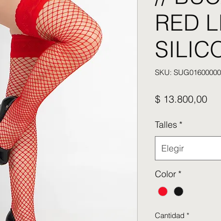
RED L
SILIC
SKU: SUG01600000
Pre
$ 13.800,00
Talles
*
Elegir
Color
*
Cantidad
*