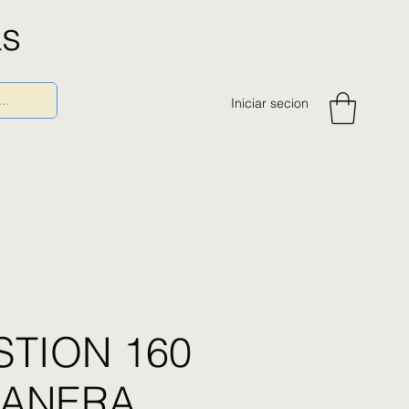
as
Iniciar secion
TION 160
CANERA