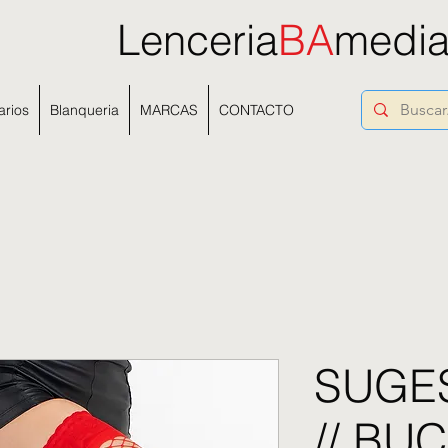
Lenceria
BA
medi
arios
Blanqueria
MARCAS
CONTACTO
SUGES
// BU