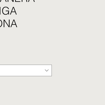
IGA
ONA
cio