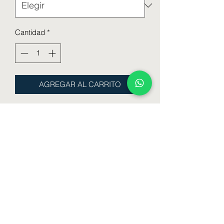
Cantidad
*
AGREGAR AL CARRITO
BOMBACHA DAMA TIRO
CORTO LYCRA ALGODON
TALLES : 1 - 2 - 3 - 4 - 5
COLORES : Blanco - Hueso - Gris -
Visone - Rosa - Rojo - Negro
Formulario de suscripción