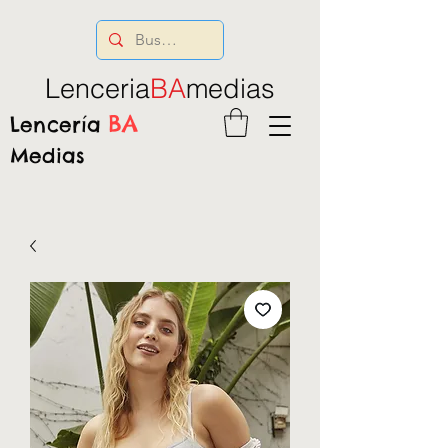
Lenceria
BA
medias
BA
Lencería
Medias