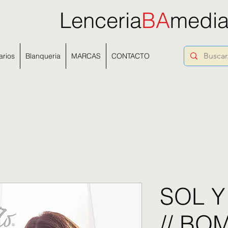
Lenceria
BA
medi
arios
Blanqueria
MARCAS
CONTACTO
SOL Y
// B