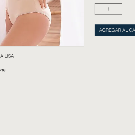
AGREGAR AL CA
A LISA
one