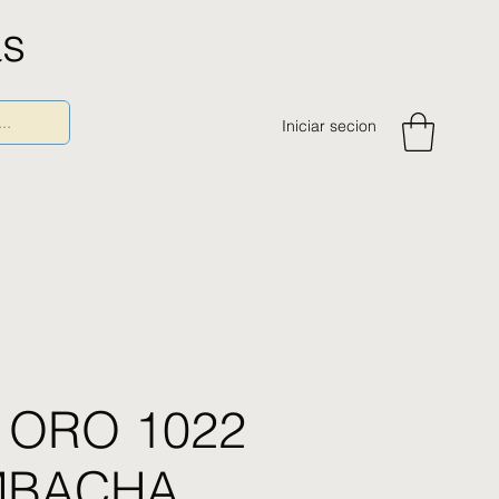
as
Iniciar secion
 ORO 1022
OMBACHA