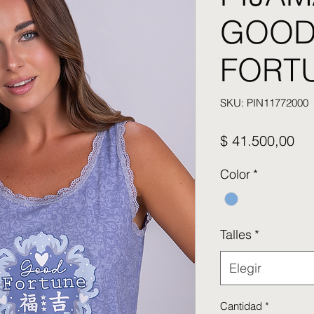
GOO
FORT
SKU: PIN11772000
Pre
$ 41.500,00
Color
*
Talles
*
Elegir
Cantidad
*