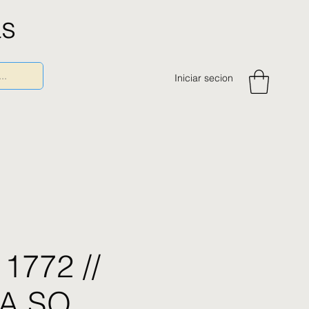
as
Iniciar secion
1772 //
A SO