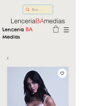
Lenceria
BA
medias
BA
Lencería
Medias