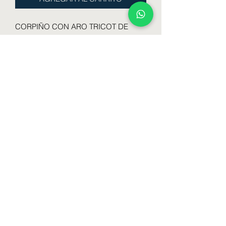
CORPIÑO CON ARO TRICOT DE
LYCRA CON PUNTILLA
TALLES 85 AL 110
COLORES SURTIDOS
Formulario de suscripción
Enviar
lenceriabamedias@gmail.com
1130502077