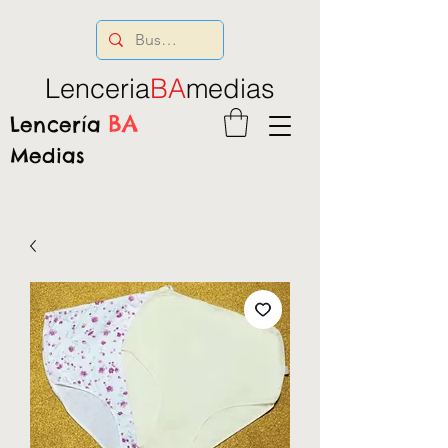
Lenceria
BA
medias
BA
Lencería
Medias