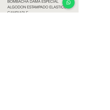
BOMBACHA DAMA ESPECIAL
ALGODON ESTAMPADO ELASTICO
CAMBIABLE
TALLE UNICO
COLORES SURTIDOS
Formulario de suscripción
Enviar
lenceriabamedias@gmail.com
1130502077