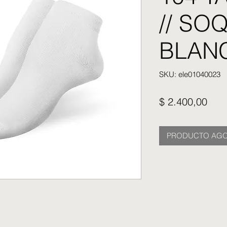
// SO
BLAN
SKU: ele01040023
Prec
$ 2.400,00
PRODUCTO AG