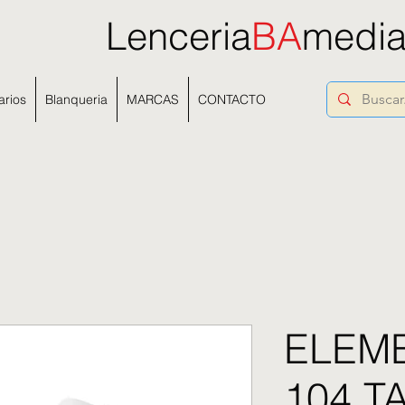
Lenceria
BA
medi
arios
Blanqueria
MARCAS
CONTACTO
ELEM
104 TA