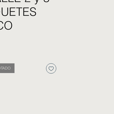
QUETES
CO
io
OTADO