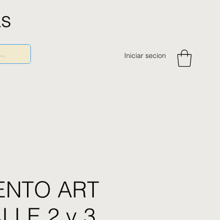
as
Iniciar secion
ENTO ART
LLE 2 y 3