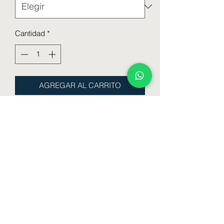
Cantidad
*
AGREGAR AL CARRITO
Corpiño armado soft algodón y lycra
con cola less
Talle : 85 - 90 - 95 - 100
Color : Blanco - Negro - Visone - Gris
Formulario de suscripción