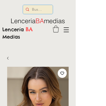
Lenceria
BA
medias
BA
Lencería
Medias