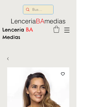
Lenceria
BA
medias
BA
Lencería
Medias