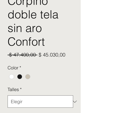
Corpiño
doble tela
sin aro
Confort
Precio
Precio de oferta
 $ 47.400,00 
$ 45.030,00
Color
*
Talles
*