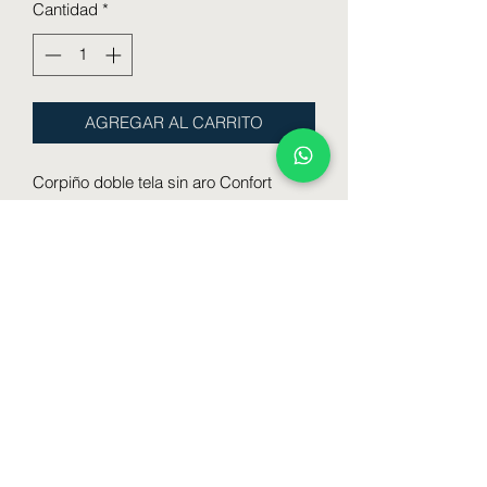
Cantidad
*
AGREGAR AL CARRITO
Corpiño doble tela sin aro Confort
Microfibra
Talle : B36 - B38 - B40
: C34 - C36 - C38 - C40
: D34 - D36 - D38 - D40
Color : Blanco - Negro - Beige
Formulario de suscripción