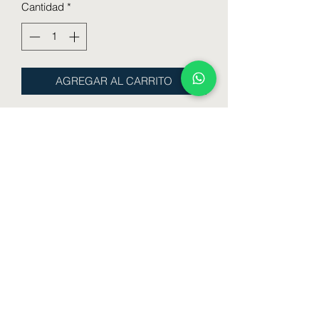
Cantidad
*
AGREGAR AL CARRITO
Corpiño preformado con guata Mini PP
Algodón
Talle : 75 - 80 - 85 - 90
Color : Negro - Blanco - Gris
Formulario de suscripción
Enviar