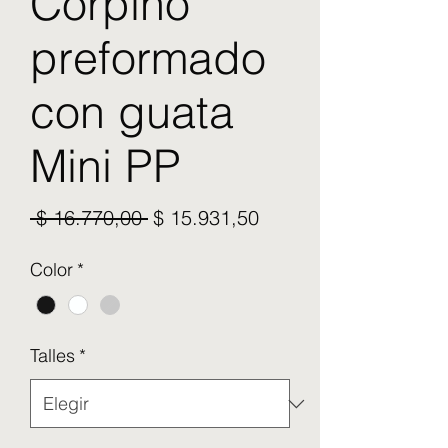
Corpiño
preformado
con guata
Mini PP
Precio
Precio de oferta
 $ 16.770,00 
$ 15.931,50
Color
*
Talles
*