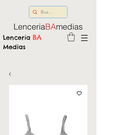
Lenceria
BA
medias
BA
Lencería
Medias