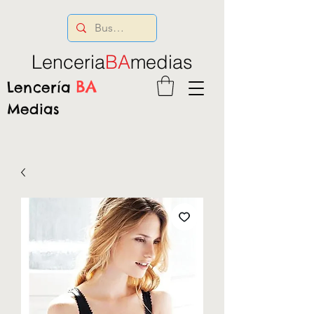
Lenceria
BA
medias
BA
Lencería
Medias