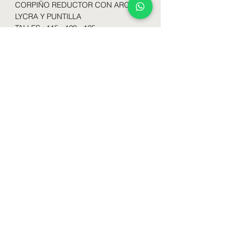
CORPIÑO REDUCTOR CON ARCO
LYCRA Y PUNTILLA
TALLES : 115 - 120 - 125
COLORES : Blanco - Hueso - Beige -
Negro
Formulario de suscripción
Enviar
lenceriabamedias@gmail.com
1130502077