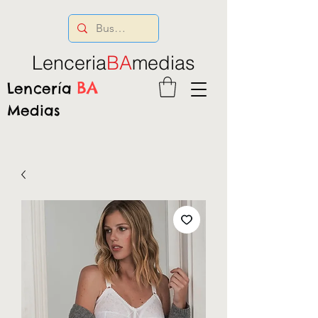
Lenceria
BA
medias
BA
Lencería
Medias