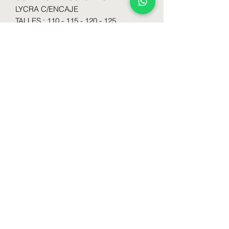
LYCRA C/ENCAJE
TALLES : 110 - 115 - 120 - 125
COLORES : Blanco - Negro - Hueso -
Visone - Nude
Formulario de suscripción
Enviar
lenceriabamedias@gmail.com
1130502077
Av. Almirante Brown 1079 CABA // Argentina