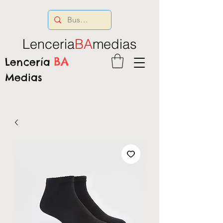
Lenceria
BA
medias
BA
Lencería
Medias