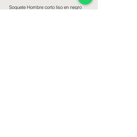
Soquete Hombre corto liso en negro
Talle : Unico ( 38 - 46 )
Color : Negro
Formulario de suscripción
Enviar
lenceriabamedias@gmail.com
1130502077
Av. Almirante Brown 1079 CABA // Argentina